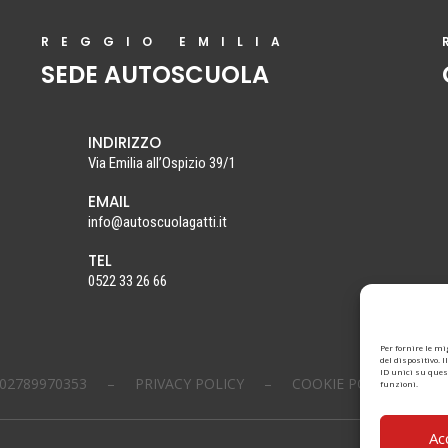
REGGIO EMILIA
SEDE AUTOSCUOLA
INDIRIZZO
Via Emilia all’Ospizio 39/1
EMAIL
info@autoscuolagatti.it
TEL
0522 33 26 66
Per fornire le m
del dispositivo. 
ID unici su ques
. 02789970353 –
PRIVACY POLICY
–
COOKIE POLICY
–
funzioni.
Ac