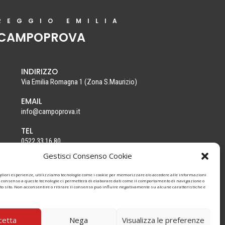
REGGIO EMILIA
CAMPOPROVA
INDIRIZZO
Via Emilia Romagna 1
(Zona S.Maurizio)
EMAIL
info@campoprova.it
TEL
0522 33 16 80
Gestisci Consenso Cookie
igliori esperienze, utilizziamo tecnologie come i cookie per memorizzare e/o accedere alle informazioni
Il consenso a queste tecnologie ci permetterà di elaborare dati come il comportamento di navigazione o
to sito. Non acconsentire o ritirare il consenso può influire negativamente su alcune caratteristiche e
INFORMATIVA CLIENTI E FORNITORI
cetta
Nega
Visualizza le preferenze