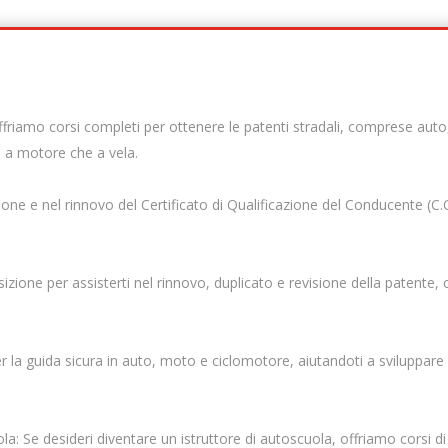
friamo corsi completi per ottenere le patenti stradali, comprese auto,
a a motore che a vela.
ione e nel rinnovo del Certificato di Qualificazione del Conducente (C.Q
zione per assisterti nel rinnovo, duplicato e revisione della patente, o
per la guida sicura in auto, moto e ciclomotore, aiutandoti a sviluppar
la: Se desideri diventare un istruttore di autoscuola, offriamo corsi di