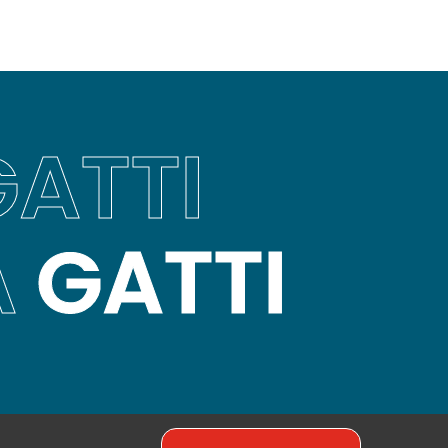
ATTI
A
GATTI