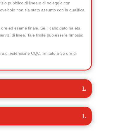
izio pubblico di linea o di noleggio con
oveicolo non sia stato assunto con la qualifica
 ore ed esame finale. Se il candidato ha età
rvizi di linea. Tale limite può essere rimosso
rà di estensione CQC, limitato a 35 ore di