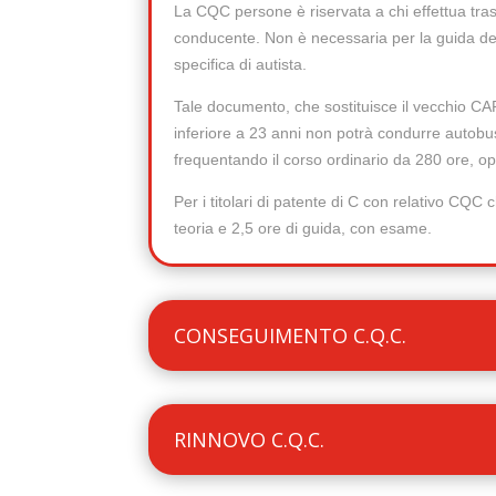
La CQC persone è riservata a chi effettua trasp
conducente. Non è necessaria per la guida degl
specifica di autista.
Tale documento, che sostituisce il vecchio CAP
inferiore a 23 anni non potrà condurre autobus
frequentando il corso ordinario da 280 ore, o
Per i titolari di patente di C con relativo CQ
teoria e 2,5 ore di guida, con esame.
CONSEGUIMENTO C.Q.C.
RINNOVO C.Q.C.