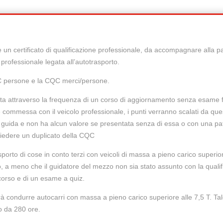
è un certificato di qualificazione professionale, da accompagnare alla p
e professionale legata all’autotrasporto.
QC persone e la CQC merci/persone.
ta attraverso la frequenza di un corso di aggiornamento senza esame f
e commessa con il veicolo professionale, i punti verranno scalati da qu
i guida e non ha alcun valore se presentata senza di essa o con una pa
hiedere un duplicato della CQC
porto di cose in conto terzi con veicoli di massa a pieno carico superior
io, a meno che il guidatore del mezzo non sia stato assunto con la qualif
corso e di un esame a quiz.
à condurre autocarri con massa a pieno carico superiore alle 7,5 T. T
o da 280 ore.