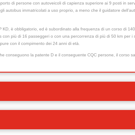
orto di persone con autoveicoli di capienza superiore ai 9 posti in serv
i autobus immatricolati a uso proprio, a meno che il guidatore dell’aut
 KD, è obbligatorio, ed è subordinato alla frequenza di un corso di 140
 con più di 16 passeggeri o con una percorrenza di più di 50 km per i se
ppure con il compimento dei 24 anni di età.
C che conseguono la patente D e il conseguente CQC persone, il corso sa