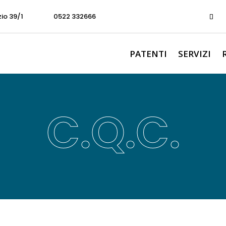
zio 39/1
0522 332666
PATENTI
SERVIZI
C.Q.C.