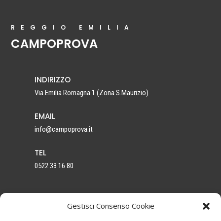
REGGIO EMILIA
CAMPOPROVA
INDIRIZZO
Via Emilia Romagna 1
(Zona S.Maurizio)
EMAIL
info@campoprova.it
TEL
0522 33 16 80
Gestisci Consenso Cookie
AUTOSCUOLA GATTI SRL – P.I. 02789970353 –