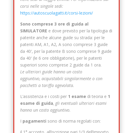
corsi nelle singole sedi:
https://autoscuolagatti.it/corsi-lezioni/
Sono comprese 3 ore di guida al
SIMULATORE
e dove previsto per la tipologia di
patente anche alcune guide su strada: per le
patenti AM, A1, A2, A sono comprese 3 guide
da 40′, per la patente B sono comprese 9 guide
da 40′ (le 6 ore obbligatorie), per le patenti
superiori sono comprese 2 guide da 1 ora.
Le
ulteriori guide hanno un costo
aggiuntivo,
acquistabili singolarmente o con
pacchetti a tariffa agevolata.
L’assistenza e i costi per
1 esame
di teoria e
1
esame di guida
, gli e
ventuali ulteriori esami
hanno un costo aggiuntivo.
I
pagamenti
sono di norma regolati con:
il 1° acconto, all’iscrizione pari 1/3 dell’importo