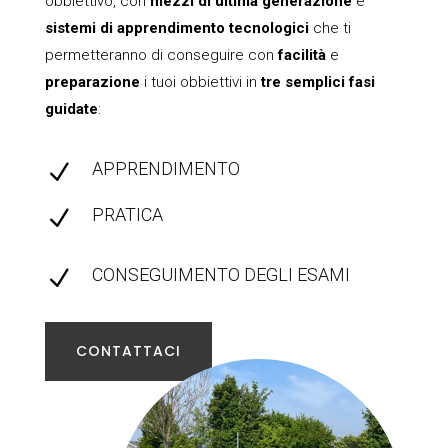
obbiettivo, con
mezzi di ultima generazione
e
sistemi di apprendimento tecnologici
che ti
permetteranno di conseguire con
facilità
e
preparazione
i tuoi obbiettivi in
tre semplici fasi
guidate
:
APPRENDIMENTO
N
PRATICA
N
CONSEGUIMENTO DEGLI ESAMI
N
CONTATTACI