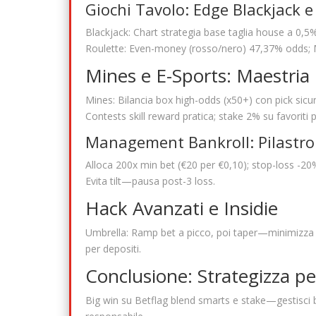
Giochi Tavolo: Edge Blackjack e
Blackjack: Chart strategia base taglia house a 0,5%
Roulette: Even-money (rosso/nero) 47,37% odds; M
Mines e E-Sports: Maestria 
Mines: Bilancia box high-odds (x50+) con pick sicur
Contests skill reward pratica; stake 2% su favoriti 
Management Bankroll: Pilastro
Alloca 200x min bet (€20 per €0,10); stop-loss -20%
Evita tilt—pausa post-3 loss.
Hack Avanzati e Insidie
Umbrella: Ramp bet a picco, poi taper—minimizza 
per depositi.
Conclusione: Strategizza pe
Big win su Betflag blend smarts e stake—gestisci b