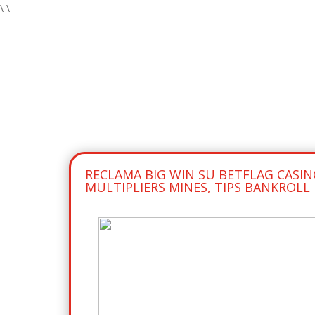
\
\
RECLAMA BIG WIN SU BETFLAG CASINÒ
MULTIPLIERS MINES, TIPS BANKROLL 