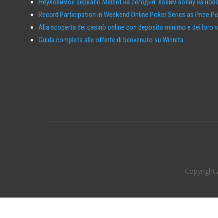
Неуловимое зеркало Melbet на сегодня: ловим волну на нов
Record Participation in Weekend Online Poker Series as Prize 
Alla scoperta dei casinò online con deposito minimo e dei loro 
Guida completa alle offerte di benvenuto su Winnita
Copyright